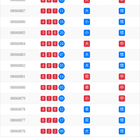
08060888
8
0
7
15
大
中
08060887
3
1
7
11
大
错
08060886
4
3
9
16
小
错
08060885
3
9
8
20
小
错
08060884
6
9
9
24
大
中
08060883
4
3
0
07
大
错
08060882
4
0
1
05
大
错
08060881
8
1
5
14
双
中
08060880
0
0
5
05
单
中
08060879
8
1
0
09
小
中
08060878
4
8
0
12
单
错
08060877
8
2
7
17
双
错
08060876
5
2
2
09
大
错