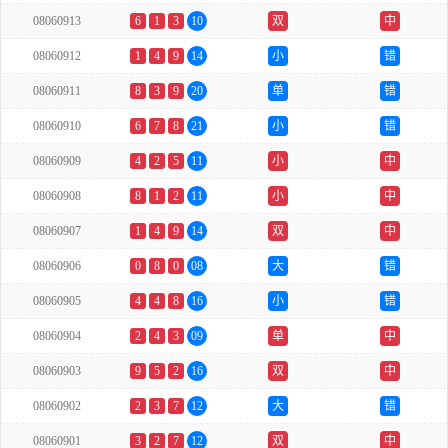
08060913
6
1
3
10
双
中
08060912
1
4
9
14
小
错
08060911
8
3
9
20
单
错
08060910
6
7
8
21
小
错
08060909
4
2
5
11
小
中
08060908
8
1
2
11
小
中
08060907
1
4
9
14
双
中
08060906
0
8
0
08
大
错
08060905
4
4
8
16
小
错
08060904
2
4
3
09
单
中
08060903
9
5
2
16
双
中
08060902
2
3
7
12
大
错
08060901
3
2
7
12
双
中