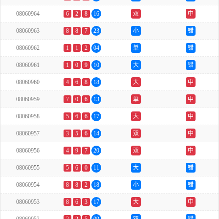
08060964
6
2
8
16
双
中
08060963
8
8
7
23
小
错
08060962
1
1
2
04
单
错
08060961
1
0
9
10
大
错
08060960
4
6
8
18
大
中
08060959
7
0
6
13
单
中
08060958
5
6
6
17
大
中
08060957
3
5
6
14
双
中
08060956
4
9
7
20
双
中
08060955
5
6
0
11
大
错
08060954
8
8
2
18
小
错
08060953
8
6
3
17
大
中