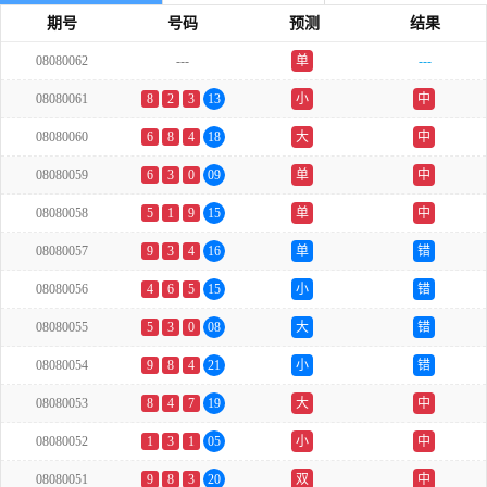
期号
号码
预测
结果
08080062
---
单
---
08080061
8
2
3
13
小
中
08080060
6
8
4
18
大
中
08080059
6
3
0
09
单
中
08080058
5
1
9
15
单
中
08080057
9
3
4
16
单
错
08080056
4
6
5
15
小
错
08080055
5
3
0
08
大
错
08080054
9
8
4
21
小
错
08080053
8
4
7
19
大
中
08080052
1
3
1
05
小
中
08080051
9
8
3
20
双
中