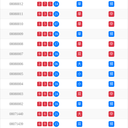
08080012
2
7
5
14
单
错
08080011
9
3
9
21
单
中
08080010
1
5
1
07
单
中
08080009
7
0
9
16
单
错
08080008
1
9
7
17
单
中
08080007
9
3
4
16
双
中
08080006
2
1
3
06
大
错
08080005
5
9
7
21
小
错
08080004
7
3
6
16
小
错
08080003
9
9
6
24
双
中
08080002
7
1
8
16
单
错
08071440
6
6
9
21
大
中
08071439
6
9
0
15
双
错