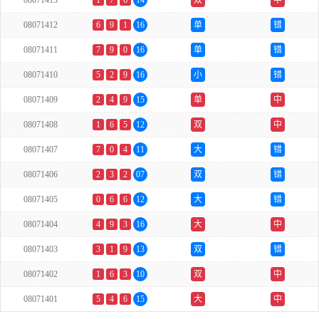
08071413
1
7
6
14
双
中
08071412
6
9
1
16
单
错
08071411
7
9
0
16
单
错
08071410
5
2
9
16
小
错
08071409
2
4
9
15
单
中
08071408
1
6
5
12
双
中
08071407
7
0
4
11
大
错
08071406
2
3
2
07
双
错
08071405
0
6
6
12
大
错
08071404
4
9
3
16
大
中
08071403
3
1
9
13
双
错
08071402
1
6
3
10
双
中
08071401
5
4
6
15
大
中