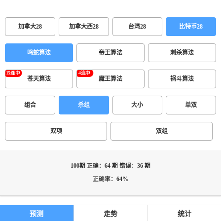
加拿大28
加拿大西28
台湾28
比特币28
鸣蛇算法
帝王算法
刺杀算法
苍天算法
魔王算法
祸斗算法
组合
杀组
大小
单双
双项
双组
100期 正确：64 期 错误：36 期
正确率：64%
预测
走势
统计