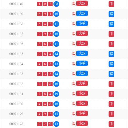
大双
08071140
1
0
7
08
殺
中
大双
08071139
6
9
1
16
殺
错
小单
08071138
5
4
2
11
殺
错
大单
08071137
2
9
5
16
殺
中
大双
08071136
3
6
2
11
殺
中
大双
08071135
2
8
4
14
殺
错
小单
08071134
4
6
3
13
殺
错
大双
08071133
6
3
5
14
殺
错
大单
08071132
7
1
8
16
殺
中
小双
08071131
7
8
4
19
殺
中
小双
08071130
4
4
8
16
殺
中
小单
08071129
4
9
2
15
殺
中
小双
08071128
2
2
9
13
殺
中