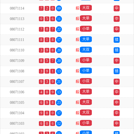
大双
08071114
7
2
0
09
殺
中
大单
08071113
0
5
6
11
殺
中
小单
08071112
7
8
7
22
殺
中
大单
08071111
8
1
8
17
殺
错
大双
08071110
3
9
8
20
殺
错
小单
08071109
8
5
7
20
殺
中
小单
08071108
3
9
1
13
殺
错
小双
08071107
9
3
9
21
殺
中
大单
08071106
4
0
9
13
殺
中
大双
08071105
6
9
8
23
殺
中
大双
08071104
9
8
0
17
殺
中
小单
08071103
6
0
6
12
殺
中
小单