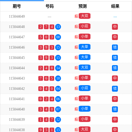
期号
号码
预测
结果
大双
115044649
---
殺
---
小双
115044648
2
7
4
13
殺
中
小单
115044647
5
0
3
08
殺
中
大单
115044646
3
9
3
15
殺
错
大单
115044645
3
9
3
15
殺
错
大双
115044644
2
4
8
14
殺
错
小单
115044643
7
6
5
18
殺
中
小双
115044642
0
4
0
04
殺
错
小单
115044641
0
2
4
06
殺
中
小单
115044640
3
4
0
07
殺
错
小单
115044639
1
4
7
12
殺
中
大双
115044638
9
5
1
15
殺
中