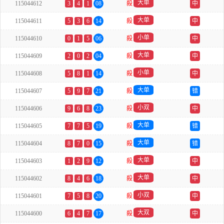
大单
115044612
3
4
1
08
殺
中
大单
115044611
5
3
6
14
殺
中
小单
115044610
0
1
5
06
殺
中
大单
115044609
2
0
2
04
殺
中
小单
115044608
5
8
1
14
殺
中
大单
115044607
5
9
7
21
殺
错
小双
115044606
9
6
8
23
殺
中
大单
115044605
7
7
5
19
殺
错
大单
115044604
8
7
0
15
殺
错
大单
115044603
1
2
9
12
殺
中
大单
115044602
8
4
6
18
殺
中
小双
115044601
7
5
8
20
殺
中
大双
115044600
6
4
7
17
殺
中