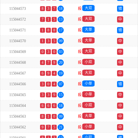
大双
115044573
8
3
7
18
殺
错
大双
115044572
7
1
5
13
殺
中
大单
115044571
1
8
8
17
殺
错
大单
115044570
1
3
5
09
殺
中
大双
115044569
0
3
0
03
殺
中
小双
115044568
4
7
9
20
殺
中
大双
115044567
6
9
4
19
殺
中
小单
115044566
3
0
4
07
殺
错
小单
115044565
3
3
9
15
殺
中
小双
115044564
6
6
6
18
殺
中
大单
115044563
8
1
0
09
殺
中
小单
115044562
9
7
5
21
殺
中
小双