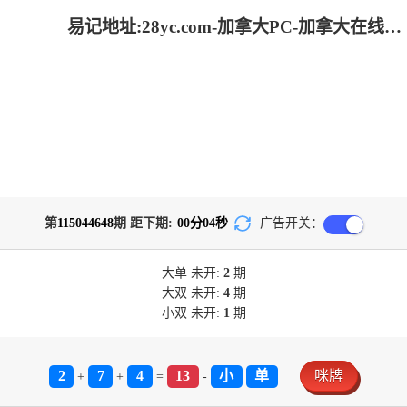
易记地址:28yc.com-加拿大PC-加拿大在线预测-加拿大PC走势-加拿大刮奖结果查询
第
115044648
期 距下期:
00
分
03
秒
广告开关：
大单
未开:
2
期
大双
未开:
4
期
小双
未开:
1
期
2
7
4
13
小
单
咪牌
+
+
=
-