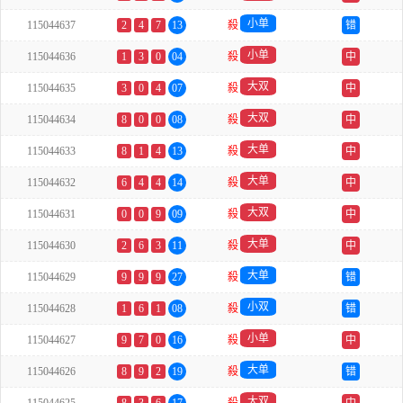
小单
115044637
2
4
7
13
殺
错
小单
115044636
1
3
0
04
殺
中
大双
115044635
3
0
4
07
殺
中
大双
115044634
8
0
0
08
殺
中
大单
115044633
8
1
4
13
殺
中
大单
115044632
6
4
4
14
殺
中
大双
115044631
0
0
9
09
殺
中
大单
115044630
2
6
3
11
殺
中
大单
115044629
9
9
9
27
殺
错
小双
115044628
1
6
1
08
殺
错
小单
115044627
9
7
0
16
殺
中
大单
115044626
8
9
2
19
殺
错
大双