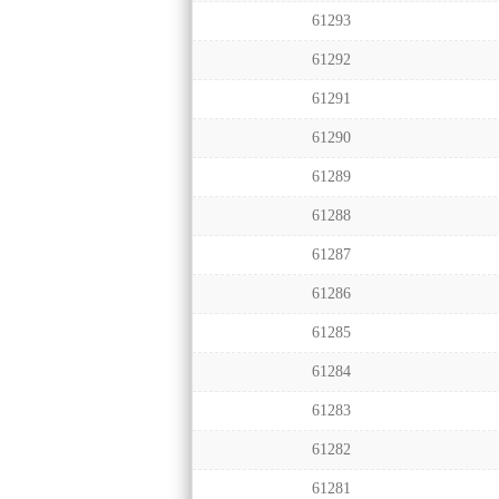
61293
61292
61291
61290
61289
61288
61287
61286
61285
61284
61283
61282
61281