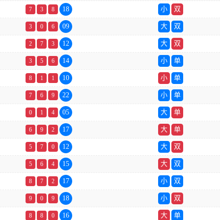
18
小
双
7
3
8
09
大
双
3
0
6
12
大
双
2
7
3
14
小
单
3
5
6
10
小
单
8
1
1
22
小
单
7
6
9
05
大
单
0
1
4
17
大
单
6
9
2
12
大
双
5
7
0
15
大
双
5
6
4
17
小
双
8
7
2
18
小
双
9
0
9
16
大
单
8
8
0