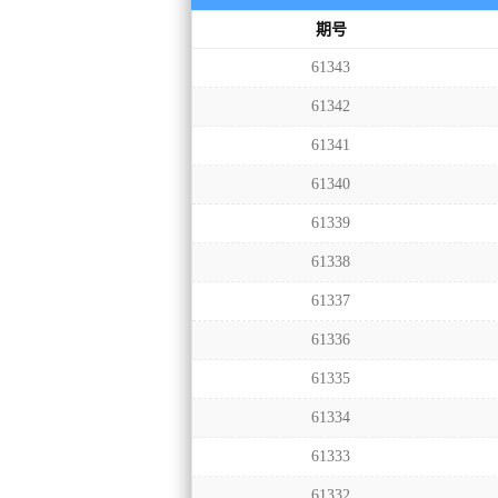
期号
61343
61342
61341
61340
61339
61338
61337
61336
61335
61334
61333
61332