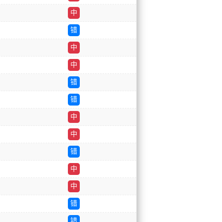
中
错
中
中
错
错
中
中
错
中
中
错
错