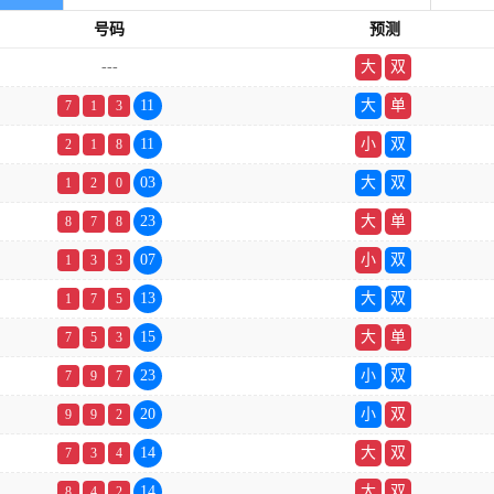
号码
预测
---
大
双
11
大
单
7
1
3
11
小
双
2
1
8
03
大
双
1
2
0
23
大
单
8
7
8
07
小
双
1
3
3
13
大
双
1
7
5
15
大
单
7
5
3
23
小
双
7
9
7
20
小
双
9
9
2
14
大
双
7
3
4
14
大
双
8
4
2