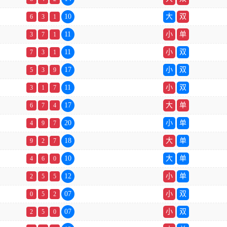
10
大
双
6
3
1
11
小
单
3
7
1
11
小
双
7
3
1
17
小
双
5
3
9
11
小
双
3
1
7
17
大
单
6
7
4
20
小
单
4
9
7
18
大
单
9
2
7
10
大
单
4
6
0
12
小
单
2
5
5
07
小
双
0
5
2
07
小
双
2
5
0