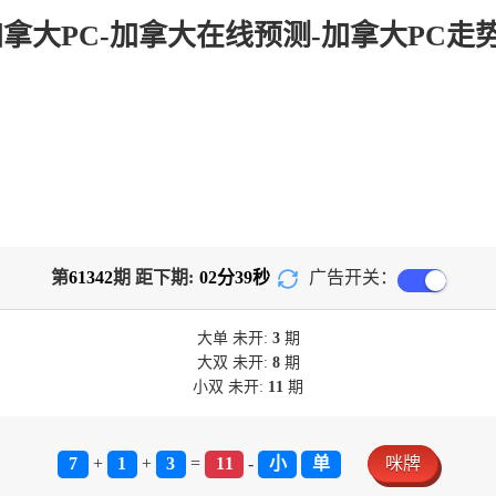
om-加拿大PC-加拿大在线预测-加拿大PC
第
61342
期 距下期:
02
分
38
秒
广告开关：
大单
未开:
3
期
大双
未开:
8
期
小双
未开:
11
期
7
+
1
+
3
=
11
-
小
单
咪牌