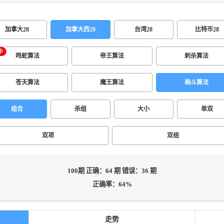
加拿大28
加拿大西28
台湾28
比特币28
鸣蛇算法
帝王算法
刺杀算法
苍天算法
魔王算法
祸斗算法
组合
杀组
大小
单双
双项
双组
100期 正确：64 期 错误：36 期
正确率：64%
走势