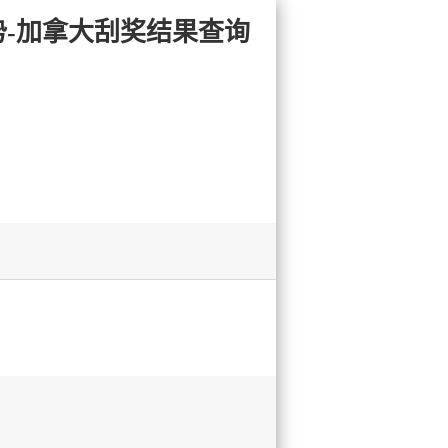
走势-加拿大刮奖结果查询