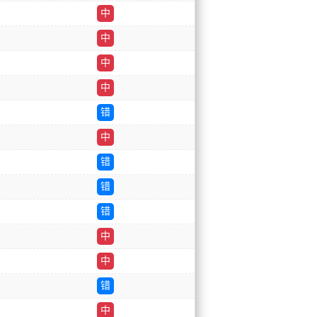
中
中
中
中
错
中
错
错
错
中
中
错
中