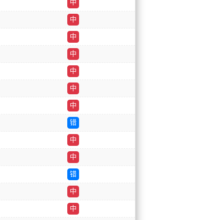
中
中
中
中
中
中
中
错
中
中
错
中
中