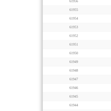
61956
61955
61954
61953
61952
61951
61950
61949
61948
61947
61946
61945
61944