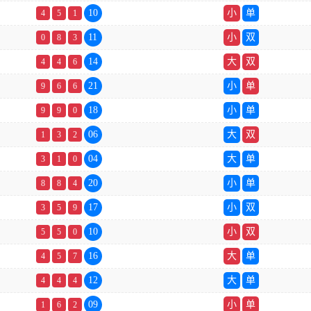
10
小
单
4
5
1
11
小
双
0
8
3
14
大
双
4
4
6
21
小
单
9
6
6
18
小
单
9
9
0
06
大
双
1
3
2
04
大
单
3
1
0
20
小
单
8
8
4
17
小
双
3
5
9
10
小
双
5
5
0
16
大
单
4
5
7
12
大
单
4
4
4
09
小
单
1
6
2