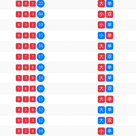
22
大
单
8
9
5
04
小
双
1
0
3
10
小
单
6
3
1
15
小
单
6
6
3
16
大
单
3
8
5
17
大
双
3
7
7
18
大
单
4
6
8
14
大
单
5
3
6
21
大
双
5
8
8
15
大
单
6
1
8
12
大
单
4
2
6
12
大
双
8
1
3
10
小
单
8
2
0