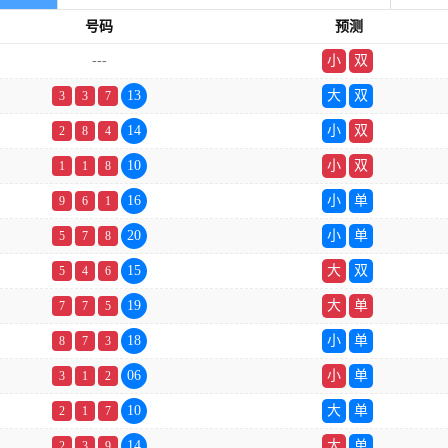
号码
预测
---
小
双
13
大
双
3
3
7
14
小
双
2
8
4
10
小
双
1
1
8
16
小
单
9
6
1
20
小
单
5
7
8
15
大
双
5
4
6
19
大
单
7
7
5
18
小
单
8
7
3
06
小
单
3
1
2
10
大
单
2
1
7
14
大
单
2
3
9