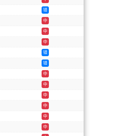
错
中
中
中
错
错
中
中
中
中
中
中