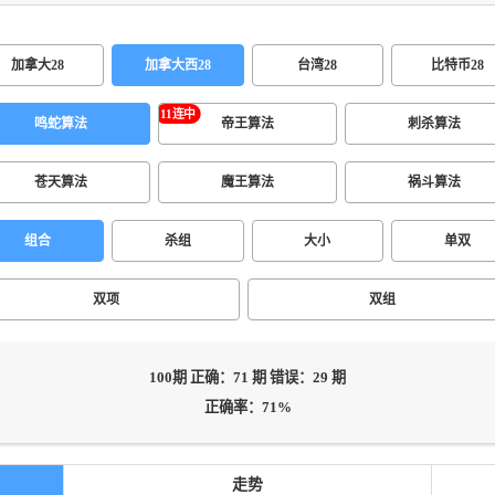
加拿大28
加拿大西28
台湾28
比特币28
鸣蛇算法
帝王算法
刺杀算法
苍天算法
魔王算法
祸斗算法
组合
杀组
大小
单双
双项
双组
100期 正确：71 期 错误：29 期
正确率：71%
走势