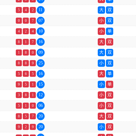
11
大
双
5
4
2
07
小
双
0
0
7
10
小
单
4
2
4
16
大
双
8
1
7
09
大
双
1
8
0
25
小
双
8
8
9
16
大
单
5
6
5
15
小
单
9
5
1
12
小
双
3
8
1
06
小
双
5
1
0
20
大
双
8
5
7
20
小
双
9
2
9