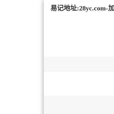
易记地址:28yc.c