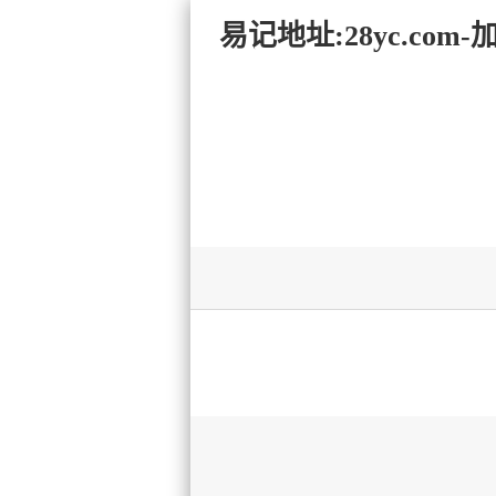
易记地址:28yc.c