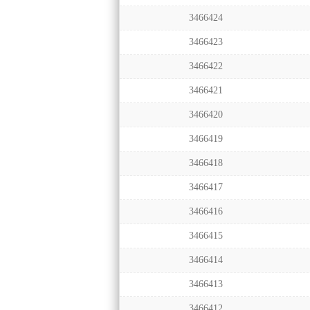
3466424
3466423
3466422
3466421
3466420
3466419
3466418
3466417
3466416
3466415
3466414
3466413
3466412