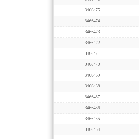
3466475
3466474
3466473
3466472
3466471
3466470
3466469
3466468
3466467
3466466
3466465
3466464