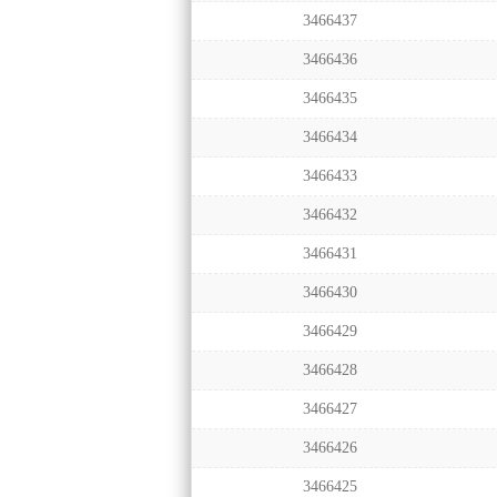
3466437
3466436
3466435
3466434
3466433
3466432
3466431
3466430
3466429
3466428
3466427
3466426
3466425