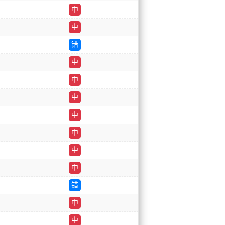
中
中
错
中
中
中
中
中
中
中
错
中
中