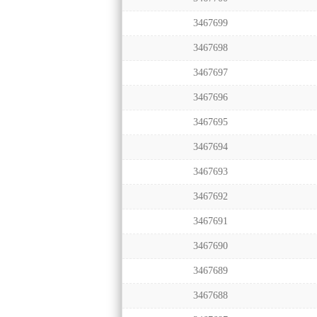
3467699
3467698
3467697
3467696
3467695
3467694
3467693
3467692
3467691
3467690
3467689
3467688