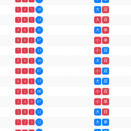
10
大
双
1
4
5
14
大
双
3
6
5
11
大
单
4
6
1
07
小
单
0
6
1
13
小
双
7
1
5
10
大
双
8
0
2
07
小
双
5
1
1
13
大
双
8
4
1
08
小
双
0
2
6
07
小
单
3
4
0
12
大
双
1
9
2
12
大
单
7
2
3