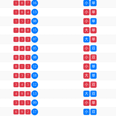
16
小
单
1
8
7
13
小
单
1
8
4
08
小
单
1
5
2
15
大
单
7
0
8
07
大
单
1
3
3
05
小
双
1
4
0
08
小
双
0
5
3
12
小
单
8
1
3
18
大
单
8
3
7
12
小
双
3
4
5
13
大
双
4
9
0
09
小
单
3
1
5
17
小
双
6
9
2