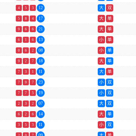
12
大
双
4
5
3
17
大
单
5
8
4
21
大
单
9
6
6
13
小
单
6
1
6
08
小
单
0
6
2
18
大
单
9
2
7
11
大
单
7
3
1
23
小
双
7
9
7
19
小
双
7
7
5
07
大
双
2
3
2
14
大
单
6
2
6
11
小
双
3
5
3
09
大
单
2
0
7