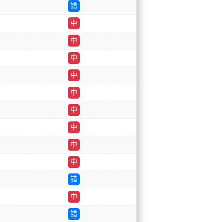
错
中
中
中
中
中
中
中
中
中
错
中
错