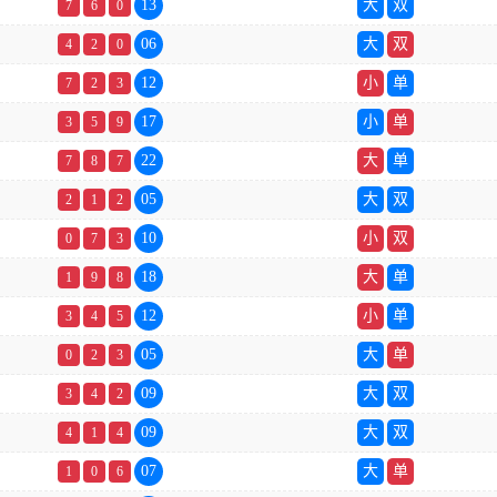
13
大
双
7
6
0
06
大
双
4
2
0
12
小
单
7
2
3
17
小
单
3
5
9
22
大
单
7
8
7
05
大
双
2
1
2
10
小
双
0
7
3
18
大
单
1
9
8
12
小
单
3
4
5
05
大
单
0
2
3
09
大
双
3
4
2
09
大
双
4
1
4
07
大
单
1
0
6