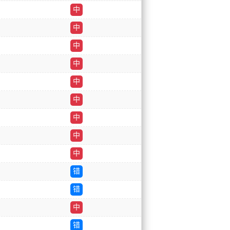
中
中
中
中
中
中
中
中
中
错
错
中
错