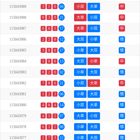
115043989
3
1
0
04
小双
大单
中
115043988
9
3
9
21
大单
小双
中
115043987
6
6
5
17
大单
小双
中
115043986
2
2
8
12
大双
小单
错
115043985
3
8
6
17
小单
大双
错
115043984
5
0
8
13
大双
小单
中
115043983
0
2
0
02
小单
大双
错
115043982
7
8
6
21
小双
大单
中
115043981
1
2
3
06
小单
大双
错
115043980
4
6
4
14
小双
大单
错
115043979
4
1
2
07
大单
小双
错
115043978
6
1
1
08
小单
大双
错
115043977
2
7
3
12
小单
大双
错