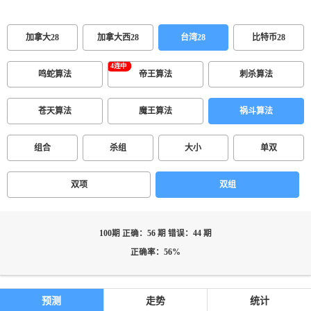
加拿大28
加拿大西28
台湾28
比特币28
鸣蛇算法
帝王算法
刺杀算法
苍天算法
魔王算法
祸斗算法
组合
杀组
大小
单双
双项
双组
100期 正确：56 期 错误：44 期
正确率：56%
预测
走势
统计