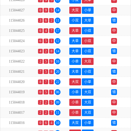
115044028
3
9
3
15
小双
大单
中
115044027
0
9
5
14
大双
小单
中
115044026
3
6
2
11
小双
大单
错
115044025
6
4
7
17
大单
小双
中
115044024
6
5
1
12
大单
小双
中
115044023
4
2
8
14
大单
小双
错
115044022
2
5
9
16
小单
大双
中
115044021
7
5
8
20
大单
小双
错
115044020
8
7
7
22
大双
小单
中
115044019
0
5
1
06
小单
大双
错
115044018
2
2
5
09
小单
大双
中
115044017
2
2
7
11
小单
大双
中
115044016
0
6
4
10
大双
小单
错