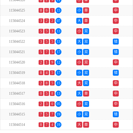
115044526
0
2
9
11
小
单
中
115044525
8
6
1
15
小
单
中
115044524
3
2
2
07
大
单
中
115044523
5
5
3
13
小
双
中
115044522
3
5
5
13
大
双
错
115044521
5
7
5
17
小
双
错
115044520
2
1
9
12
小
双
中
115044519
8
4
5
17
小
双
错
115044518
2
8
5
15
大
双
中
115044517
0
5
8
13
大
单
中
115044516
2
3
0
05
小
双
中
115044515
7
5
7
19
小
双
错
115044514
8
7
4
19
大
单
中