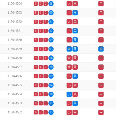
115044564
6
6
6
18
大
双
中
115044563
8
1
0
09
小
双
中
115044562
9
7
5
21
大
单
中
115044561
8
1
3
12
小
单
中
115044560
5
0
4
09
小
双
中
115044559
1
1
1
03
大
双
错
115044558
9
6
1
16
大
双
中
115044557
9
4
7
20
大
双
中
115044556
2
1
6
09
小
双
中
115044555
0
1
3
04
小
双
中
115044554
9
1
8
18
小
双
中
115044553
0
6
6
12
小
单
中
115044552
6
2
5
13
小
单
中