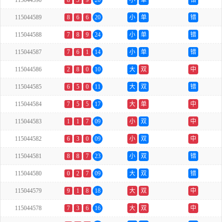
115044590
8
3
9
20
小
单
错
115044589
8
6
6
20
小
单
错
115044588
7
8
9
24
小
单
错
115044587
7
6
1
14
小
单
错
115044586
2
8
0
10
大
双
中
115044585
6
5
0
11
大
双
错
115044584
7
5
5
17
大
单
中
115044583
1
1
7
09
小
双
中
115044582
6
3
0
09
小
双
中
115044581
8
8
7
23
小
双
错
115044580
0
2
7
09
大
双
错
115044579
9
1
8
18
大
双
中
115044578
7
3
6
16
大
双
中