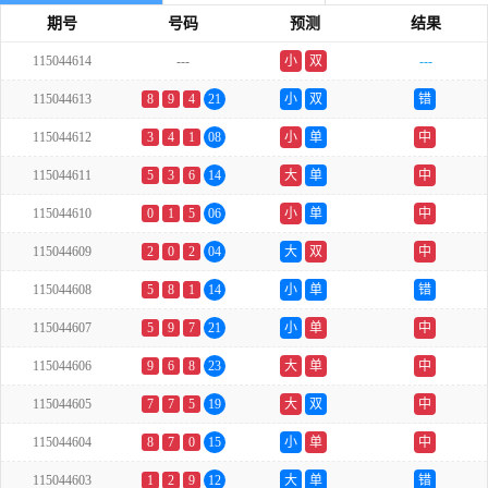
期号
号码
预测
结果
115044614
---
小
双
---
115044613
8
9
4
21
小
双
错
115044612
3
4
1
08
小
单
中
115044611
5
3
6
14
大
单
中
115044610
0
1
5
06
小
单
中
115044609
2
0
2
04
大
双
中
115044608
5
8
1
14
小
单
错
115044607
5
9
7
21
小
单
中
115044606
9
6
8
23
大
单
中
115044605
7
7
5
19
大
双
中
115044604
8
7
0
15
小
单
中
115044603
1
2
9
12
大
单
错