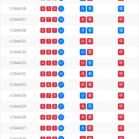
115044538
8
3
0
11
大
双
错
115044537
8
7
4
19
大
单
中
115044536
0
5
7
12
大
单
错
115044535
1
7
3
11
小
单
中
115044534
5
8
7
20
小
双
中
115044533
4
1
2
07
小
双
中
115044532
8
3
5
16
大
单
中
115044531
6
6
5
17
大
单
中
115044530
1
7
9
17
小
单
中
115044529
9
2
6
17
大
双
中
115044528
4
8
3
15
大
单
中
115044527
1
4
1
06
大
双
中