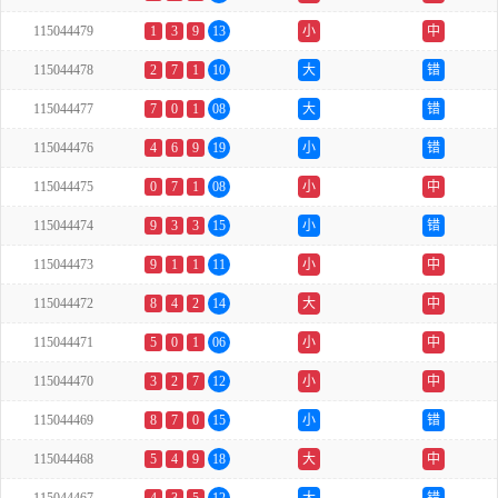
115044479
1
3
9
13
小
中
115044478
2
7
1
10
大
错
115044477
7
0
1
08
大
错
115044476
4
6
9
19
小
错
115044475
0
7
1
08
小
中
115044474
9
3
3
15
小
错
115044473
9
1
1
11
小
中
115044472
8
4
2
14
大
中
115044471
5
0
1
06
小
中
115044470
3
2
7
12
小
中
115044469
8
7
0
15
小
错
115044468
5
4
9
18
大
中