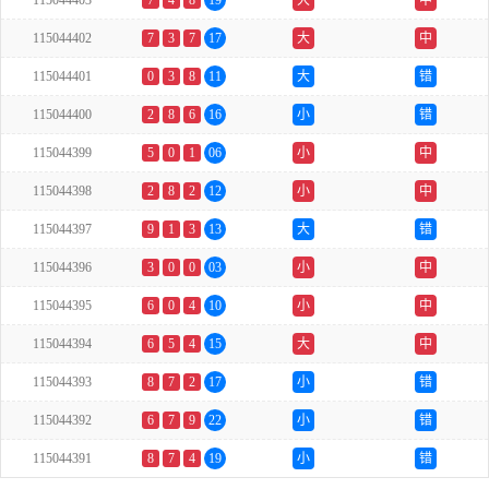
115044403
7
4
8
19
大
中
115044402
7
3
7
17
大
中
115044401
0
3
8
11
大
错
115044400
2
8
6
16
小
错
115044399
5
0
1
06
小
中
115044398
2
8
2
12
小
中
115044397
9
1
3
13
大
错
115044396
3
0
0
03
小
中
115044395
6
0
4
10
小
中
115044394
6
5
4
15
大
中
115044393
8
7
2
17
小
错
115044392
6
7
9
22
小
错
115044391
8
7
4
19
小
错