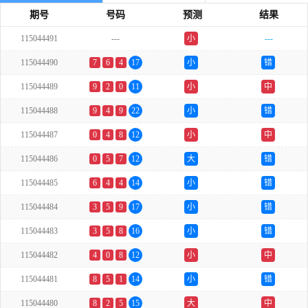
期号
号码
预测
结果
115044491
---
小
---
单
115044490
7
6
4
17
小
错
115044489
9
2
0
11
小
中
115044488
9
4
9
22
小
错
115044487
0
4
8
12
小
中
115044486
0
5
7
12
大
错
115044485
6
4
4
14
小
错
115044484
3
5
9
17
小
错
115044483
3
5
8
16
小
错
115044482
4
0
8
12
小
中
115044481
8
5
1
14
小
错
115044480
8
2
5
15
大
中