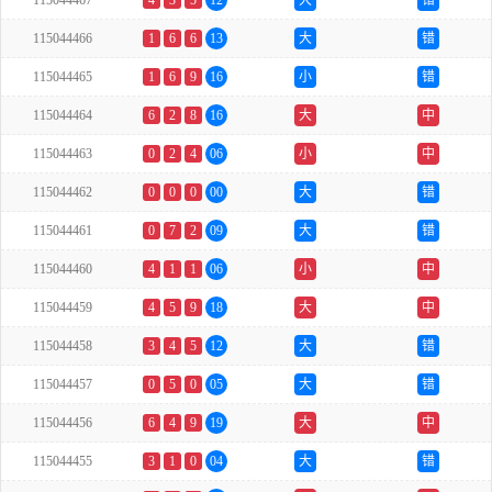
115044467
4
3
5
12
大
错
115044466
1
6
6
13
大
错
115044465
1
6
9
16
小
错
115044464
6
2
8
16
大
中
115044463
0
2
4
06
小
中
115044462
0
0
0
00
大
错
115044461
0
7
2
09
大
错
115044460
4
1
1
06
小
中
115044459
4
5
9
18
大
中
115044458
3
4
5
12
大
错
115044457
0
5
0
05
大
错
115044456
6
4
9
19
大
中
115044455
3
1
0
04
大
错