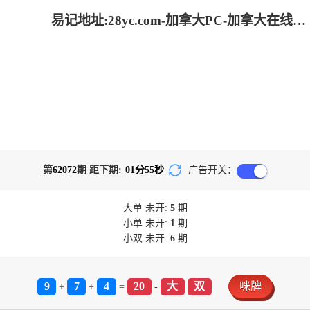
易记地址:28yc.com-加拿大PC-加拿大在线预测-加拿大PC走势-加拿大刮奖结果查询
第
62072
期 距下期:
01
分
55
秒
广告开关：
大单
未开:
5
期
小单
未开:
1
期
小双
未开:
6
期
9
7
4
20
大
双
咪牌
+
+
=
-