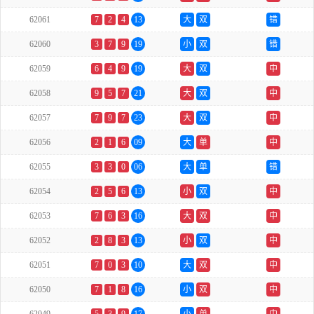
62061
7
2
4
13
大
双
错
62060
3
7
9
19
小
双
错
62059
6
4
9
19
大
双
中
62058
9
5
7
21
大
双
中
62057
7
9
7
23
大
双
中
62056
2
1
6
09
大
单
中
62055
3
3
0
06
大
单
错
62054
2
5
6
13
小
双
中
62053
7
6
3
16
大
双
中
62052
2
8
3
13
小
双
中
62051
7
0
3
10
大
双
中
62050
7
1
8
16
小
双
中