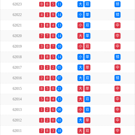
62023
0
6
5
11
大
双
错
62022
4
1
9
14
小
单
错
62021
1
8
4
13
小
双
中
62020
7
7
0
14
大
单
中
62019
3
0
7
10
小
双
中
62018
1
8
5
14
小
单
错
62017
1
2
2
05
大
单
中
62016
2
0
5
07
大
双
错
62015
8
5
8
21
大
单
中
62014
5
6
4
15
大
双
中
62013
1
2
6
09
小
双
中
62012
1
2
0
03
大
单
中
62011
7
8
3
18
大
双
中