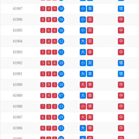
61997
3
4
9
16
小
单
错
61996
8
8
0
16
小
双
中
61995
2
6
8
16
小
双
中
61994
2
4
6
12
大
双
中
61993
1
9
1
11
大
单
中
61992
3
8
8
19
小
双
错
61991
3
1
6
10
大
单
错
61990
5
9
5
19
大
单
中
61989
0
4
3
07
大
单
中
61988
7
3
3
13
小
单
中
61987
6
5
8
19
大
单
中
61986
6
7
0
13
大
单
中