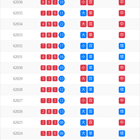
62036
8
0
2
10
小
双
中
62035
2
1
8
11
大
单
中
62034
4
9
9
22
大
双
中
62033
6
6
1
13
大
单
中
62032
7
9
1
17
小
双
错
62031
4
3
9
16
小
单
错
62030
8
0
2
10
小
单
中
62029
3
3
9
15
大
双
中
62028
9
2
1
12
大
单
错
62027
7
2
3
12
小
双
中
62026
2
8
3
13
大
双
错
62025
2
3
3
08
大
双
中
62024
5
3
0
08
大
单
错