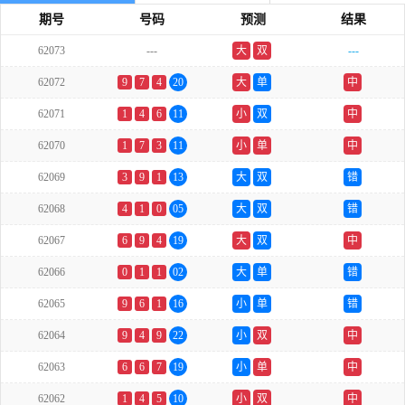
期号
号码
预测
结果
62073
---
大
双
---
62072
9
7
4
20
大
单
中
62071
1
4
6
11
小
双
中
62070
1
7
3
11
小
单
中
62069
3
9
1
13
大
双
错
62068
4
1
0
05
大
双
错
62067
6
9
4
19
大
双
中
62066
0
1
1
02
大
单
错
62065
9
6
1
16
小
单
错
62064
9
4
9
22
小
双
中
62063
6
6
7
19
小
单
中
62062
1
4
5
10
小
双
中