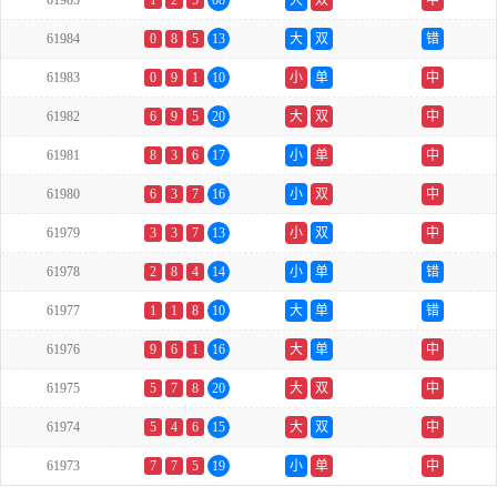
61985
1
2
5
08
大
双
中
61984
0
8
5
13
大
双
错
61983
0
9
1
10
小
单
中
61982
6
9
5
20
大
双
中
61981
8
3
6
17
小
单
中
61980
6
3
7
16
小
双
中
61979
3
3
7
13
小
双
中
61978
2
8
4
14
小
单
错
61977
1
1
8
10
大
单
错
61976
9
6
1
16
大
单
中
61975
5
7
8
20
大
双
中
61974
5
4
6
15
大
双
中
61973
7
7
5
19
小
单
中