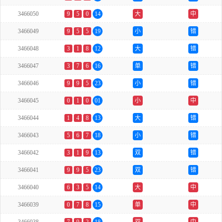
3466050
9
5
0
14
大
中
3466049
9
5
5
19
小
错
3466048
3
1
8
12
大
错
3466047
3
7
6
16
单
错
3466046
9
9
5
23
小
错
3466045
0
1
0
01
小
中
3466044
1
4
8
13
大
错
3466043
5
6
7
18
小
错
3466042
3
1
9
13
双
错
3466041
9
9
5
23
双
错
3466040
6
3
5
14
大
中
3466039
0
7
8
15
单
中