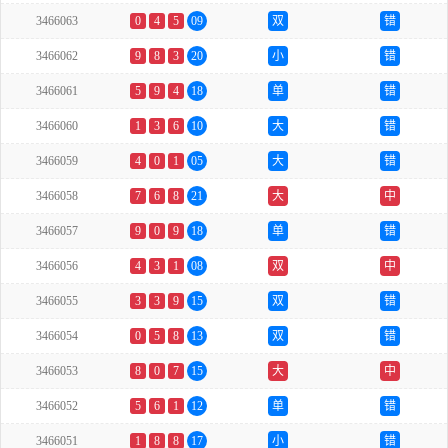
3466063
0
4
5
09
双
错
3466062
9
8
3
20
小
错
3466061
5
9
4
18
单
错
3466060
1
3
6
10
大
错
3466059
4
0
1
05
大
错
3466058
7
6
8
21
大
中
3466057
9
0
9
18
单
错
3466056
4
3
1
08
双
中
3466055
3
3
9
15
双
错
3466054
0
5
8
13
双
错
3466053
8
0
7
15
大
中
3466052
5
6
1
12
单
错
3466051
1
8
8
17
小
错