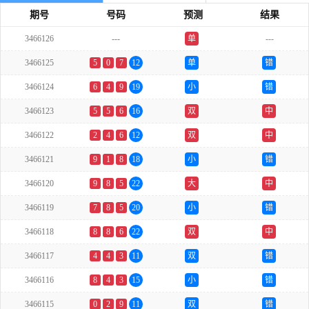
期号
号码
预测
结果
3466126
---
单
---
3466125
5
0
7
12
单
错
3466124
6
4
9
19
小
错
3466123
5
5
6
16
双
中
3466122
2
4
6
12
双
中
3466121
9
1
8
18
小
错
3466120
9
8
5
22
大
中
3466119
7
8
5
20
小
错
3466118
8
8
6
22
双
中
3466117
4
4
3
11
双
错
3466116
8
4
3
15
小
错
3466115
0
2
9
11
双
错