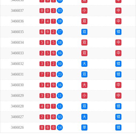
3466038
7
9
2
18
双
中
3466037
0
0
3
03
小
中
3466036
7
4
7
18
双
中
3466035
6
9
2
17
双
错
3466034
5
8
5
18
双
中
3466033
2
5
9
16
双
中
3466032
3
5
2
10
大
错
3466031
7
7
9
23
双
错
3466030
3
4
9
16
大
中
3466029
3
3
5
11
小
中
3466028
4
0
7
11
双
错
3466027
2
1
0
03
大
错
3466026
8
6
0
14
单
错