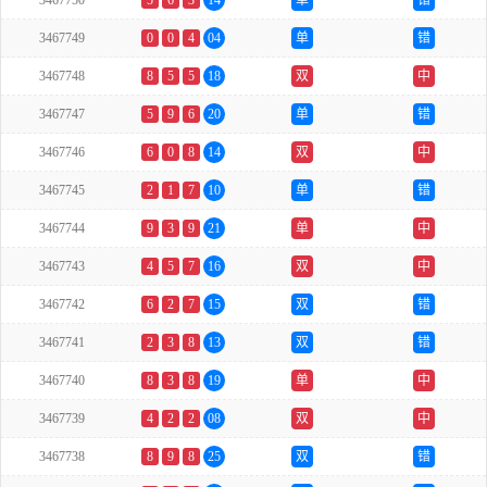
3467750
5
6
3
14
单
错
3467749
0
0
4
04
单
错
3467748
8
5
5
18
双
中
3467747
5
9
6
20
单
错
3467746
6
0
8
14
双
中
3467745
2
1
7
10
单
错
3467744
9
3
9
21
单
中
3467743
4
5
7
16
双
中
3467742
6
2
7
15
双
错
3467741
2
3
8
13
双
错
3467740
8
3
8
19
单
中
3467739
4
2
2
08
双
中
3467738
8
9
8
25
双
错