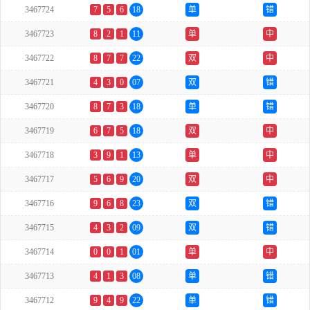
3467724
7
5
6
18
单
错
3467723
8
2
1
11
单
中
3467722
8
7
7
22
双
中
3467721
4
3
0
07
双
错
3467720
8
7
3
18
单
错
3467719
6
7
5
18
双
中
3467718
3
9
1
13
单
中
3467717
5
6
9
20
双
中
3467716
9
6
8
23
双
错
3467715
4
3
2
09
双
错
3467714
0
0
1
01
单
中
3467713
4
1
3
08
单
错
3467712
9
4
9
22
单
错