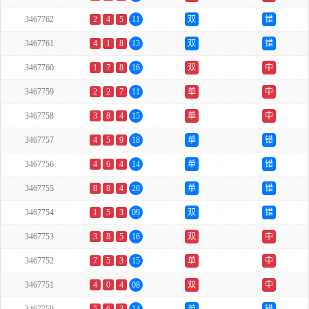
3467762
2
4
5
11
双
错
3467761
4
1
8
13
双
错
3467760
1
7
8
16
双
中
3467759
2
2
7
11
单
中
3467758
3
8
4
15
单
中
3467757
4
5
9
18
单
错
3467756
4
6
4
14
单
错
3467755
8
8
4
20
单
错
3467754
1
5
3
09
双
错
3467753
3
8
5
16
双
中
3467752
7
5
3
15
单
中
3467751
4
0
4
08
双
中