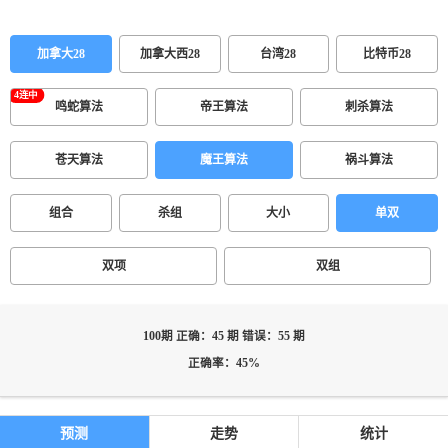
加拿大28
加拿大西28
台湾28
比特币28
鸣蛇算法
帝王算法
刺杀算法
苍天算法
魔王算法
祸斗算法
组合
杀组
大小
单双
双项
双组
100期 正确：45 期 错误：55 期
正确率：45%
预测
走势
统计