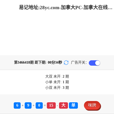
易记地址:28yc.com-加拿大PC-加拿大在线预测-加拿大PC走势-加拿大刮奖结果查询
第
3466418
期 距下期:
00
分
34
秒
广告开关：
大双
未开:
2
期
小单
未开:
1
期
小双
未开:
3
期
6
9
0
15
大
单
咪牌
+
+
=
-