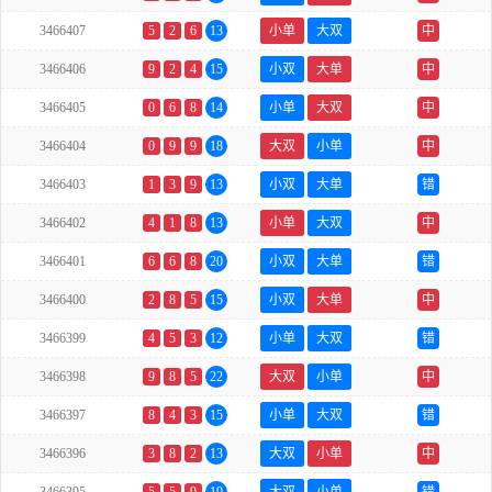
3466407
5
2
6
13
小单
大双
中
3466406
9
2
4
15
小双
大单
中
3466405
0
6
8
14
小单
大双
中
3466404
0
9
9
18
大双
小单
中
3466403
1
3
9
13
小双
大单
错
3466402
4
1
8
13
小单
大双
中
3466401
6
6
8
20
小双
大单
错
3466400
2
8
5
15
小双
大单
中
3466399
4
5
3
12
小单
大双
错
3466398
9
8
5
22
大双
小单
中
3466397
8
4
3
15
小单
大双
错
3466396
3
8
2
13
大双
小单
中