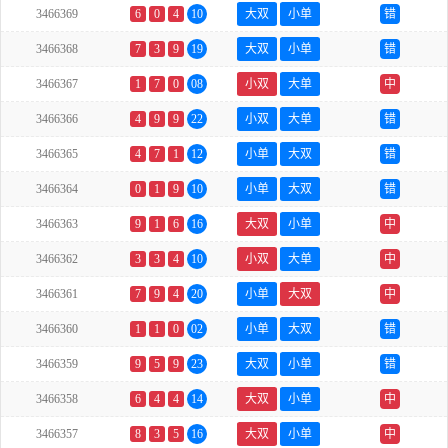
3466369
6
0
4
10
大双
小单
错
3466368
7
3
9
19
大双
小单
错
3466367
1
7
0
08
小双
大单
中
3466366
4
9
9
22
小双
大单
错
3466365
4
7
1
12
小单
大双
错
3466364
0
1
9
10
小单
大双
错
3466363
9
1
6
16
大双
小单
中
3466362
3
3
4
10
小双
大单
中
3466361
7
9
4
20
小单
大双
中
3466360
1
1
0
02
小单
大双
错
3466359
9
5
9
23
大双
小单
错
3466358
6
4
4
14
大双
小单
中
3466357
8
3
5
16
大双
小单
中