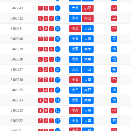
3466343
5
5
0
10
大单
小双
中
3466342
8
4
4
16
小单
大双
中
3466341
2
0
5
07
小单
大双
中
3466340
2
3
2
07
小双
大单
错
3466339
8
6
4
18
小双
大单
错
3466338
0
5
8
13
小双
大单
错
3466337
5
2
2
09
大单
小双
错
3466336
9
2
1
12
小双
大单
中
3466335
7
4
4
15
小单
大双
错
3466334
1
6
4
11
小双
大单
错
3466333
1
9
0
10
小双
大单
中
3466332
5
4
9
18
小双
大单
错