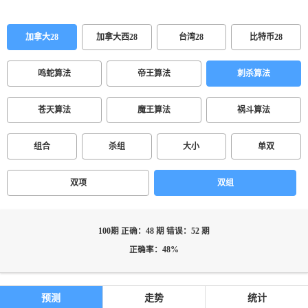
加拿大28
加拿大西28
台湾28
比特币28
鸣蛇算法
帝王算法
刺杀算法
苍天算法
魔王算法
祸斗算法
组合
杀组
大小
单双
双项
双组
100期 正确：48 期 错误：52 期
正确率：48%
预测
走势
统计