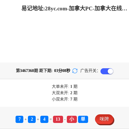
易记地址:28yc.com-加拿大PC-加拿大在线预测-加拿大PC走势-加拿大刮奖结果查询
第
3467360
期 距下期:
03
分
08
秒
广告开关：
大单
未开:
1
期
大双
未开:
2
期
小双
未开:
7
期
7
2
4
13
小
单
咪牌
+
+
=
-