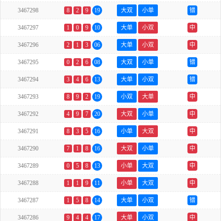
3467298
8
2
9
19
大双
小单
错
3467297
1
0
9
10
大单
小双
中
3467296
2
1
3
06
大单
小双
中
3467295
0
2
6
08
大双
小单
错
3467294
3
4
6
13
大单
小双
错
3467293
8
9
2
19
小双
大单
中
3467292
4
9
7
20
大双
小单
中
3467291
8
3
5
16
小单
大双
中
3467290
7
1
8
16
大双
小单
中
3467289
0
5
8
13
小单
大双
中
3467288
1
1
9
11
小单
大双
中
3467287
1
5
8
14
大单
小双
错
3467286
9
4
4
17
大单
小双
中