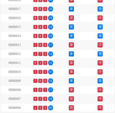
08080018
4
4
1
09
单
中
08080017
6
8
6
20
单
错
08080016
8
5
3
16
双
中
08080015
8
8
3
19
双
错
08080014
6
9
1
16
单
错
08080013
7
6
4
17
单
中
08080012
2
7
5
14
单
错
08080011
9
3
9
21
单
中
08080010
1
5
1
07
单
中
08080009
7
0
9
16
单
错
08080008
1
9
7
17
单
中
08080007
9
3
4
16
双
中
08080006
2
1
3
06
双
中