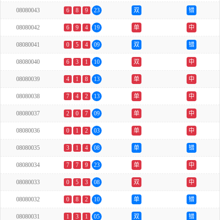
08080043
6
8
9
23
双
错
08080042
6
9
4
19
单
中
08080041
0
5
4
09
双
错
08080040
6
3
1
10
双
中
08080039
4
1
8
13
单
中
08080038
7
4
2
13
单
中
08080037
2
0
7
09
单
中
08080036
0
1
2
03
单
中
08080035
3
1
4
08
单
错
08080034
7
7
9
23
单
中
08080033
0
5
3
08
双
中
08080032
0
8
2
10
单
错
08080031
1
3
1
05
双
错