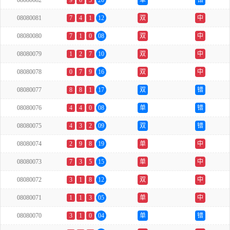
08080082
9
6
5
20
单
错
08080081
7
4
1
12
双
中
08080080
7
1
0
08
双
中
08080079
1
2
7
10
双
中
08080078
0
7
9
16
双
中
08080077
8
8
1
17
双
错
08080076
4
4
0
08
单
错
08080075
4
3
2
09
双
错
08080074
2
9
8
19
单
中
08080073
7
3
5
15
单
中
08080072
3
1
8
12
双
中
08080071
1
1
3
05
单
中
08080070
3
1
0
04
单
错