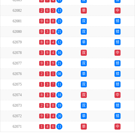
62083
0
7
4
11
双
错
62082
2
6
5
13
单
中
62081
9
6
8
23
双
错
62080
9
3
9
21
双
错
62079
8
0
4
12
单
错
62078
3
9
4
16
双
中
62077
9
3
9
21
双
错
62076
2
5
1
08
单
错
62075
1
3
7
11
双
错
62074
8
3
7
18
双
中
62073
2
9
8
19
双
错
62072
9
7
4
20
单
错
62071
1
4
6
11
单
中