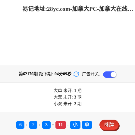
易记地址:28yc.com-加拿大PC-加拿大在线预测-加拿大PC走势-加拿大刮奖结果查询
第
62170
期 距下期:
04
分
09
秒
广告开关：
大单
未开:
1
期
大双
未开:
3
期
小双
未开:
2
期
6
2
3
11
小
单
咪牌
+
+
=
-