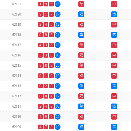
62121
1
9
5
15
单
中
62120
9
1
7
17
双
错
62119
2
4
6
12
双
中
62118
9
9
6
24
单
错
62117
4
3
6
13
单
中
62116
5
3
0
08
双
中
62115
8
8
9
25
单
中
62114
9
1
0
10
双
中
62113
9
2
9
20
单
错
62112
8
0
4
12
双
中
62111
2
4
2
08
单
错
62110
4
9
9
22
双
中
62109
4
7
8
19
双
错